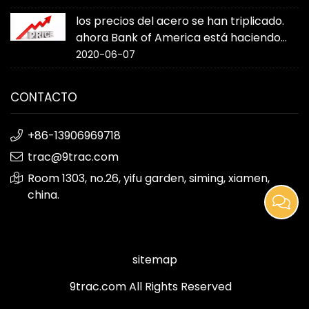
los precios del acero se han triplicado.
ahora Bank of America está haciendo
sonar la alarma
2020-06-07
CONTACTO
+86-13906969718
trac@9trac.com
Room 1303, no.26, yifu garden, siming, xiamen,
china.
sitemap
9trac.com All Rights Reserved