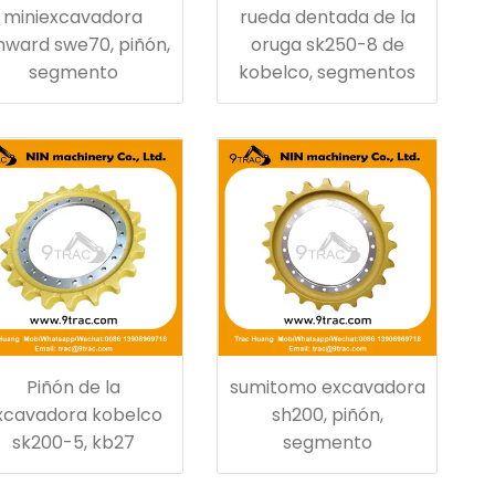
miniexcavadora
rueda dentada de la
nward swe70, piñón,
oruga sk250-8 de
segmento
kobelco, segmentos
Piñón de la
sumitomo excavadora
xcavadora kobelco
sh200, piñón,
sk200-5, kb27
segmento