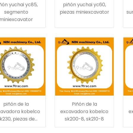
ñón yuchai yc85,
piñón yuchai yc60,
segmento
piezas miniexcavator
su
miniexcavator
piñón de la
Piñón de la
avadora kobelco
excavadora kobelco
e
k230, piezas de
sk200-8, sk210-8
uesto del tren de