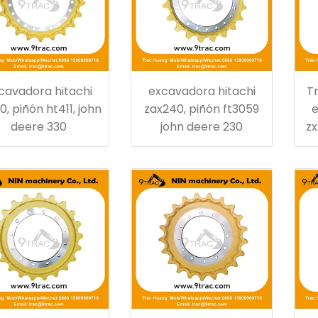
cavadora hitachi
excavadora hitachi
Tr
0, piñón ht411, john
zax240, piñón ft3059
e
deere 330
john deere 230
zx