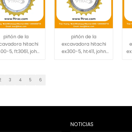
piñón de la
piñón de la
cavadora hitachi
excavadora hitachi
e
00-5, ft3061, john
ex300-5, ht411, john
ex
deere 370
deere 270
2
3
4
5
6
NOTICIAS