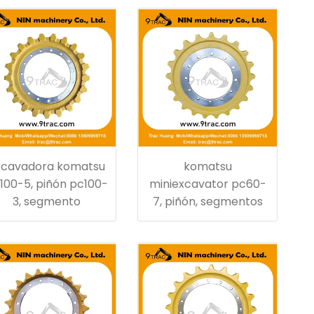
xcavadora komatsu
komatsu
100-5, piñón pc100-
miniexcavator pc60-
3, segmento
7, piñón, segmentos