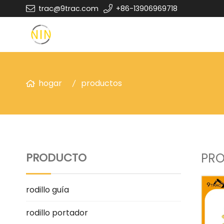
trac@9trac.com
+86-13906969718
hogar
productos
PRODUCTO
PR
rodillo guía
rodillo portador