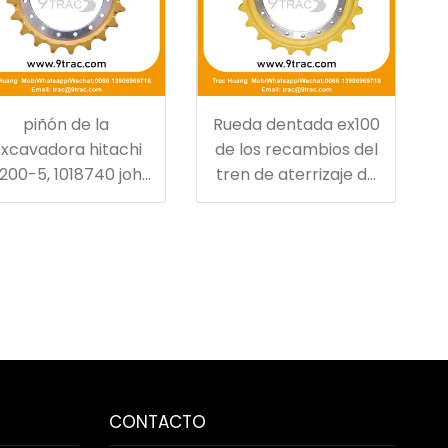
piñón de la
Rueda dentada ex100
xcavadora hitachi
de los recambios del
200-5, 1018740 john
tren de aterrizaje de
deere
la excavadora Hitachi
CONTACTO