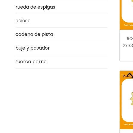
rueda de espigas
ocioso
cadena de pista
ex
zx33
buje y pasador
tuerca perno