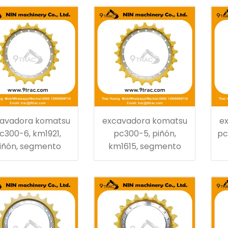
aterrizaje
avadora komatsu
excavadora komatsu
e
c300-6, km1921,
pc300-5, piñón,
pc
iñón, segmento
km1615, segmento