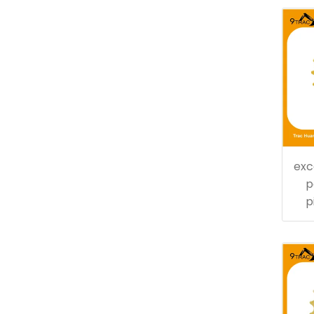
exc
p
p