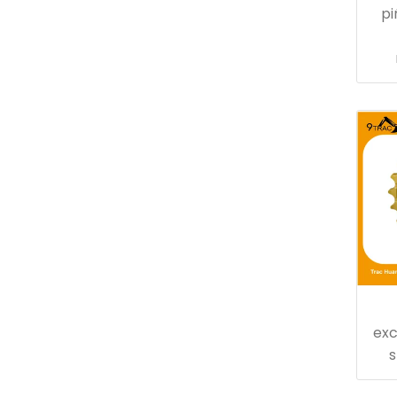
pi
exc
s
rep