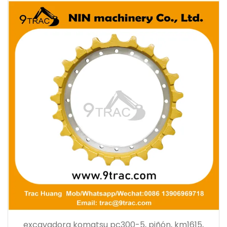
excavadora komatsu pc300-5, piñón, km1615,