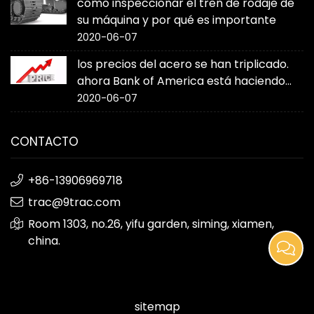
cómo inspeccionar el tren de rodaje de
su máquina y por qué es importante
2020-06-07
los precios del acero se han triplicado.
ahora Bank of America está haciendo
sonar la alarma
2020-06-07
CONTACTO
+86-13906969718
trac@9trac.com
Room 1303, no.26, yifu garden, siming, xiamen,
china.
sitemap