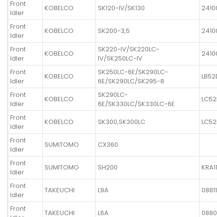
Front
KOBELCO
SK120-IV/SK130
2410
Idler
Front
KOBELCO
SK200-3,5
2410
Idler
Front
SK220-IV/SK220LC-
KOBELCO
2410
Idler
IV/SK250LC-IV
Front
SK250LC-6E/SK290LC-
KOBELCO
LB52
Idler
6E/SK290LC/SK295-8
Front
SK290LC-
KOBELCO
LC52
Idler
6E/SK330LC/SK330LC-6E
Front
KOBELCO
SK300,SK300LC
LC52
Idler
Front
SUMITOMO
CX360
Idler
Front
SUMITOMO
SH200
KRA1
Idler
Front
TAKEUCHI
L9A
0881
Idler
Front
TAKEUCHI
L6A
0880