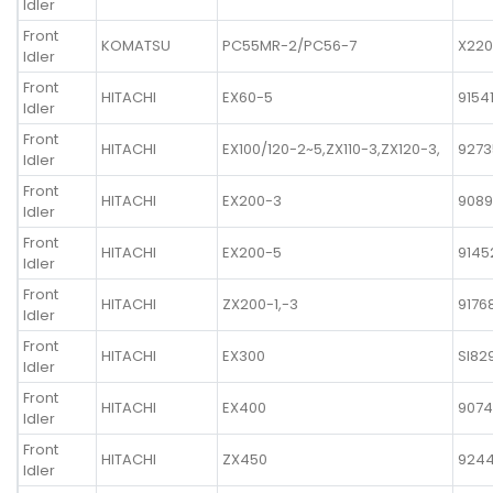
Idler
Front
KOMATSU
PC55MR-2/PC56-7
X220
Idler
Front
HITACHI
EX60-5
9154
Idler
Front
HITACHI
EX100/120-2~5,ZX110-3,ZX120-3,
9273
Idler
Front
HITACHI
EX200-3
908
Idler
Front
HITACHI
EX200-5
9145
Idler
Front
HITACHI
ZX200-1,-3
9176
Idler
Front
HITACHI
EX300
SI82
Idler
Front
HITACHI
EX400
9074
Idler
Front
HITACHI
ZX450
924
Idler