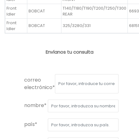
Front
T140/T180/T190/T200/T250/T300
BOBCAT
6693
Idler
REAR
Front
BOBCAT
325/328G/331
68151
Idler
Envíanos tu consulta
correo
electrónico*
nombre*
país*