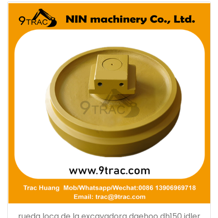
rueda loca de la excavadora daehoo dh150 idler