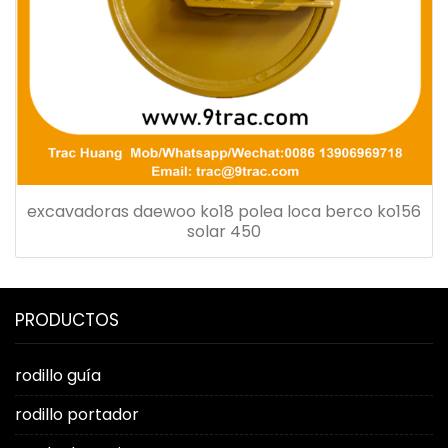
excavadoras daewoo ko18 polea loca berco ko156
solar 450
PRODUCTOS
rodillo guía
rodillo portador