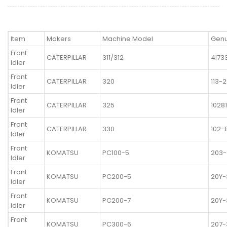
Item
Makers
Machine Model
Genu
Front
CATERPILLAR
311/312
4I73
Idler
Front
CATERPILLAR
320
113-
Idler
Front
CATERPILLAR
325
1028
Idler
Front
CATERPILLAR
330
102-
Idler
Front
KOMATSU
PC100-5
203-
Idler
Front
KOMATSU
PC200-5
20Y-
Idler
Front
KOMATSU
PC200-7
20Y-
Idler
Front
KOMATSU
PC300-6
207-