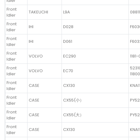
Idler
Front
TAKEUCHI
L9A
0881
Idler
Front
IHI
D028
F603
Idler
Front
IHI
D061
F603
Idler
Front
VOLVO
EC290
1181-
Idler
Front
5231
VOLVO
EC70
Idler
11800
Front
CASE
CX130
KNA1
Idler
Front
CASE
CX55(小）
PY52
Idler
Front
CASE
CX55(大）
PY52
Idler
Front
CASE
CX130
KNA1
Idler