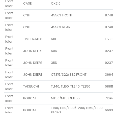
Front
CASE
CX210
Idler
Front
CNH
455CT FRONT
8748
Idler
Front
CNH
455CT REAR
8748
Idler
Front
TIMBERJACK
618
F121
Idler
Front
JOHN DEERE
50D
9237
Idler
Front
JOHN DEERE
35D
9237
Idler
Front
JOHN DEERE
CT315/322/332 FRONT
366
Idler
Front
TAKEUCHI
TL140, TL150, TL240, TL250
0881
Idler
Front
BOBCAT
MT50/MT52/MT55
7109
Idler
Front
T140/T180/T190/T200/T250/T300
BOBCAT
6693
Idler
FRONT