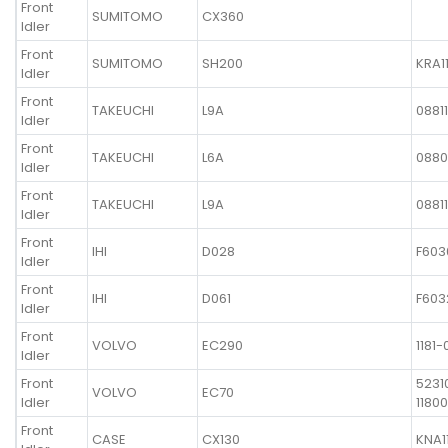
Front
SUMITOMO
CX360
Idler
Front
SUMITOMO
SH200
KRA1
Idler
Front
TAKEUCHI
L9A
0881
Idler
Front
TAKEUCHI
L6A
0880
Idler
Front
TAKEUCHI
L9A
0881
Idler
Front
IHI
D028
F603
Idler
Front
IHI
D061
F603
Idler
Front
VOLVO
EC290
1181-
Idler
Front
5231
VOLVO
EC70
Idler
11800
Front
CASE
CX130
KNA1