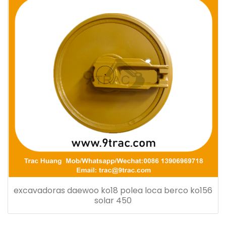
excavadoras daewoo ko18 polea loca berco ko156
solar 450