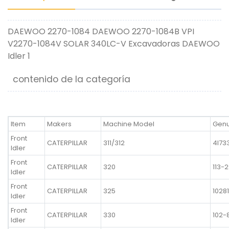
DAEWOO 2270-1084 DAEWOO 2270-1084B VPI
V2270-1084V SOLAR 340LC-V Excavadoras DAEWOO
Idler 1
contenido de la categoría
Item
Makers
Machine Model
Genu
Front
CATERPILLAR
311/312
4I73
Idler
Front
CATERPILLAR
320
113-
Idler
Front
CATERPILLAR
325
1028
Idler
Front
CATERPILLAR
330
102-
Idler