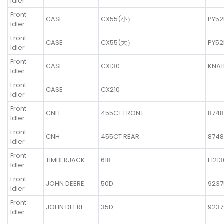
Idler
Front
CASE
CX55(小）
PY52
Idler
Front
CASE
CX55(大）
PY52
Idler
Front
CASE
CX130
KNA1
Idler
Front
CASE
CX210
Idler
Front
CNH
455CT FRONT
8748
Idler
Front
CNH
455CT REAR
8748
Idler
Front
TIMBERJACK
618
F121
Idler
Front
JOHN DEERE
50D
9237
Idler
Front
JOHN DEERE
35D
9237
Idler