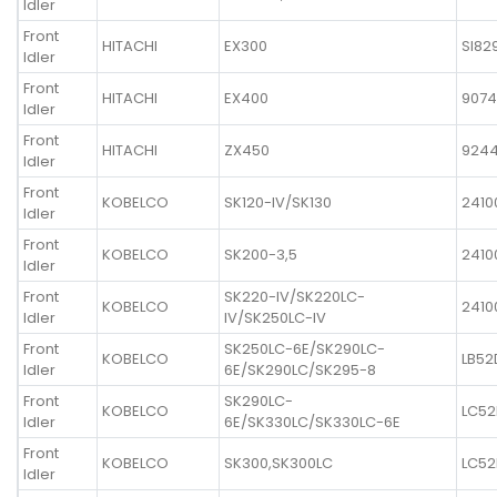
Idler
Front
HITACHI
EX300
SI82
Idler
Front
HITACHI
EX400
9074
Idler
Front
HITACHI
ZX450
924
Idler
Front
KOBELCO
SK120-IV/SK130
2410
Idler
Front
KOBELCO
SK200-3,5
2410
Idler
Front
SK220-IV/SK220LC-
KOBELCO
2410
Idler
IV/SK250LC-IV
Front
SK250LC-6E/SK290LC-
KOBELCO
LB52
Idler
6E/SK290LC/SK295-8
Front
SK290LC-
KOBELCO
LC52
Idler
6E/SK330LC/SK330LC-6E
Front
KOBELCO
SK300,SK300LC
LC52
Idler