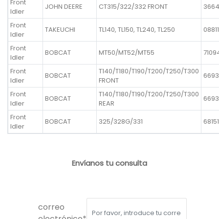
Front
JOHN DEERE
CT315/322/332 FRONT
366
Idler
Front
TAKEUCHI
TL140, TL150, TL240, TL250
0881
Idler
Front
BOBCAT
MT50/MT52/MT55
7109
Idler
Front
T140/T180/T190/T200/T250/T300
BOBCAT
6693
Idler
FRONT
Front
T140/T180/T190/T200/T250/T300
BOBCAT
6693
Idler
REAR
Front
BOBCAT
325/328G/331
68151
Idler
Envíanos tu consulta
correo
electrónico*