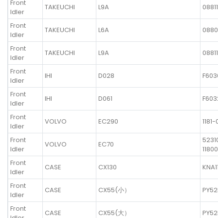
Front
TAKEUCHI
L9A
0881
Idler
Front
TAKEUCHI
L6A
0880
Idler
Front
TAKEUCHI
L9A
0881
Idler
Front
IHI
D028
F603
Idler
Front
IHI
D061
F603
Idler
Front
VOLVO
EC290
1181-
Idler
Front
5231
VOLVO
EC70
Idler
11800
Front
CASE
CX130
KNA1
Idler
Front
CASE
CX55(小）
PY52
Idler
Front
CASE
CX55(大）
PY52
Idler