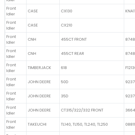
Front
CASE
CX130
KNA1
Idler
Front
CASE
CX210
Idler
Front
CNH
455CT FRONT
8748
Idler
Front
CNH
455CT REAR
8748
Idler
Front
TIMBERJACK
618
F121
Idler
Front
JOHN DEERE
50D
9237
Idler
Front
JOHN DEERE
35D
9237
Idler
Front
JOHN DEERE
CT315/322/332 FRONT
366
Idler
Front
TAKEUCHI
TL140, TL150, TL240, TL250
0881
Idler