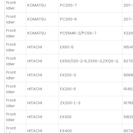
Front
KOMATSU
PC200-7
20Y-
Idler
Front
KOMATSU
PC300-6
207-
Idler
Front
KOMATSU
PC55MR-2/PC56-7
X220
Idler
Front
HITACHI
EX60-5
9154
Idler
Front
HITACHI
EX100/120-2~5,ZX110-3,ZX120-3,
9273
Idler
Front
HITACHI
EX200-3
908
Idler
Front
HITACHI
EX200-5
9145
Idler
Front
HITACHI
ZX200-1,-3
9176
Idler
Front
HITACHI
EX300
SI82
Idler
Front
HITACHI
EX400
9074