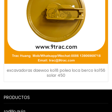
excavadoras daewoo ko18 polea loca berco ko156
solar 450
PRODUCTOS
rodillo guía