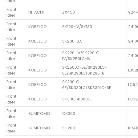
Idler
Front
HITACHI
ZX450
924
Idler
Front
KOBELCO
SK120-IV/SK130
2410
Idler
Front
KOBELCO
SK200-3,5
2410
Idler
Front
SK220-IV/SK220LC-
KOBELCO
2410
Idler
IV/SK250LC-IV
Front
SK250LC-6E/SK290LC-
KOBELCO
LB52
Idler
6E/SK290LC/SK295-8
Front
SK290LC-
KOBELCO
LC52
Idler
6E/SK330LC/SK330LC-6E
Front
KOBELCO
SK300,SK300LC
LC52
Idler
Front
SUMITOMO
CX360
Idler
Front
SUMITOMO
SH200
KRA1
Idler