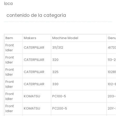
loca
contenido de la categoría
Item
Makers
Machine Model
Genu
Front
CATERPILLAR
311/312
4I73
Idler
Front
CATERPILLAR
320
113-
Idler
Front
CATERPILLAR
325
1028
Idler
Front
CATERPILLAR
330
102-
Idler
Front
KOMATSU
PC100-5
203-
Idler
Front
KOMATSU
PC200-5
20Y-
Idler