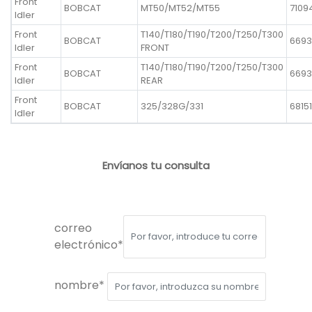
Front
BOBCAT
MT50/MT52/MT55
7109
Idler
Front
T140/T180/T190/T200/T250/T300
BOBCAT
6693
Idler
FRONT
Front
T140/T180/T190/T200/T250/T300
BOBCAT
6693
Idler
REAR
Front
BOBCAT
325/328G/331
68151
Idler
Envíanos tu consulta
correo
electrónico*
nombre*